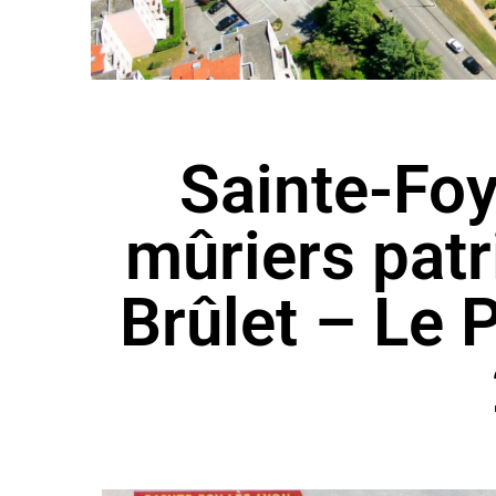
Sainte-Foy
mûriers pat
Brûlet – Le 